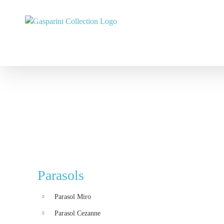
Passer
au
contenu
Parasols
Parasol Miro
Parasol Cezanne