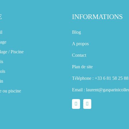
E
INFORMATIONS
il
Blog
lage
A propos
lage / Piscine
Contact
is
Plan de site
ols
Téléphone :
+33 6 81 58 25 88‬
in
Email :
laurent@gasparinicolle
e ou piscine