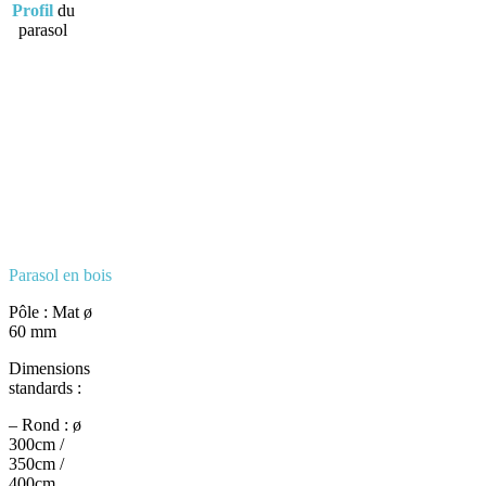
Profil
du
parasol
Parasol en bois
Pôle : Mat ø
60 mm
Dimensions
standards :
– Rond : ø
300cm /
350cm /
400cm