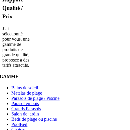
Qualité /
Prix
J’ai
sélectionné
pour vous, une
gamme de
produits de
grande qualité,
proposée à des
tarifs attractifs.
GAMME
Bains de soleil
Matelas de plage
Parasols de plage / Piscine
Parasol en bois
Grands Parasols
Salon de jardin
Beds de plage ou piscine
PoolBed
Chaises