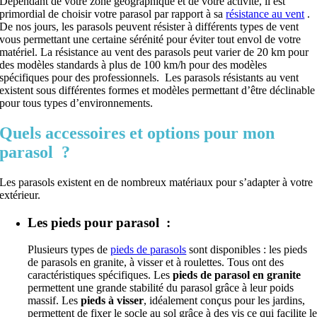
Dépendant de votre zone géographique et de votre activité, il est
primordial de choisir votre parasol par rapport à sa
résistance au vent
.
De nos jours, les parasols peuvent résister à différents types de vent
vous permettant une certaine sérénité pour éviter tout envol de votre
matériel. La résistance au vent des parasols peut varier de 20 km pour
des modèles standards à plus de 100 km/h pour des modèles
spécifiques pour des professionnels. Les parasols résistants au vent
existent sous différentes formes et modèles permettant d’être déclinable
pour tous types d’environnements.
Quels accessoires et options pour mon
parasol ?
Les parasols existent en de nombreux matériaux pour s’adapter à votre
extérieur.
Les pieds pour parasol :
Plusieurs types de
pieds de parasols
sont disponibles : les pieds
de parasols en granite, à visser et à roulettes. Tous ont des
caractéristiques spécifiques. Les
pieds de parasol en granite
permettent une grande stabilité du parasol grâce à leur poids
massif. Les
pieds à visser
, idéalement conçus pour les jardins,
permettent de fixer le socle au sol grâce à des vis ce qui facilite l