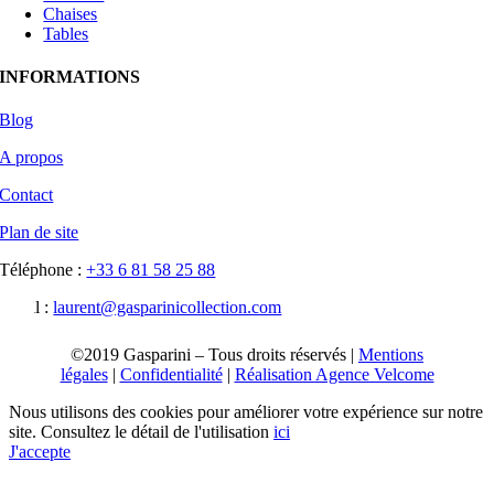
Chaises
Tables
INFORMATIONS
Blog
A propos
Contact
Plan de site
Téléphone :
+33 6 81 58 25 88‬
Email :
laurent@gasparinicollection.com
©2019 Gasparini – Tous droits réservés |
Mentions
légales
|
Confidentialité
|
Réalisation Agence Velcome
Nous utilisons des cookies pour améliorer votre expérience sur notre
site. Consultez le détail de l'utilisation
ici
J'accepte