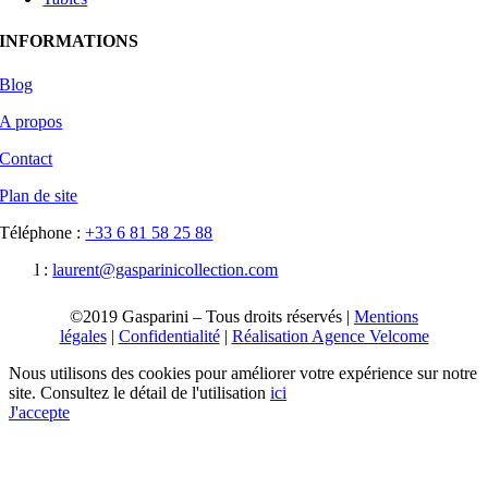
INFORMATIONS
Blog
A propos
Contact
Plan de site
Téléphone :
+33 6 81 58 25 88‬
Email :
laurent@gasparinicollection.com
©2019 Gasparini – Tous droits réservés |
Mentions
légales
|
Confidentialité
|
Réalisation Agence Velcome
Nous utilisons des cookies pour améliorer votre expérience sur notre
site. Consultez le détail de l'utilisation
ici
J'accepte